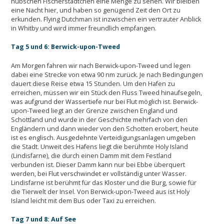
hübschen Fischerstädtchen eine Menge zu sehen. Wir bleiben
eine Nacht hier, und haben so genügend Zeit den Ort zu
erkunden. Flying Dutchman ist inzwischen ein vertrauter Anblick
in Whitby und wird immer freundlich empfangen.
Tag 5 und 6: Berwick-upon-Tweed
Am Morgen fahren wir nach Berwick-upon-Tweed und legen
dabei eine Strecke von etwa 90 nm zurück. Je nach Bedingungen
dauert diese Reise etwa 15 Stunden. Um den Hafen zu
erreichen, müssen wir ein Stück den Fluss Tweed hinaufsegeln,
was aufgrund der Wassertiefe nur bei Flut möglich ist. Berwick-
upon-Tweed liegt an der Grenze zwischen England und
Schottland und wurde in der Geschichte mehrfach von den
Engländern und dann wieder von den Schotten erobert, heute
ist es englisch. Ausgedehnte Verteidigungsanlagen umgeben
die Stadt. Unweit des Hafens liegt die berühmte Holy Island
(Lindisfarne), die durch einen Damm mit dem Festland
verbunden ist. Dieser Damm kann nur bei Ebbe überquert
werden, bei Flut verschwindet er vollständig unter Wasser.
Lindisfarne ist berühmt für das Kloster und die Burg, sowie für
die Tierwelt der Insel. Von Berwick-upon-Tweed aus ist Holy
Island leicht mit dem Bus oder Taxi zu erreichen.
Tag 7 und 8: Auf See