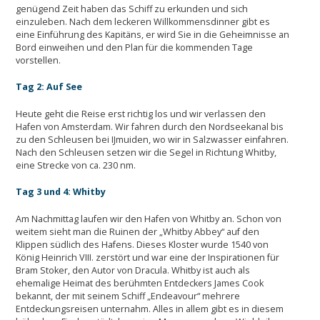
genügend Zeit haben das Schiff zu erkunden und sich
einzuleben. Nach dem leckeren Willkommensdinner gibt es
eine Einführung des Kapitäns, er wird Sie in die Geheimnisse an
Bord einweihen und den Plan für die kommenden Tage
vorstellen.
Tag 2: Auf See
Heute geht die Reise erst richtig los und wir verlassen den
Hafen von Amsterdam. Wir fahren durch den Nordseekanal bis
zu den Schleusen bei IJmuiden, wo wir in Salzwasser einfahren.
Nach den Schleusen setzen wir die Segel in Richtung Whitby,
eine Strecke von ca. 230 nm.
Tag 3 und 4: Whitby
Am Nachmittag laufen wir den Hafen von Whitby an. Schon von
weitem sieht man die Ruinen der „Whitby Abbey“ auf den
Klippen südlich des Hafens. Dieses Kloster wurde 1540 von
König Heinrich VIII. zerstört und war eine der Inspirationen für
Bram Stoker, den Autor von Dracula. Whitby ist auch als
ehemalige Heimat des berühmten Entdeckers James Cook
bekannt, der mit seinem Schiff „Endeavour“ mehrere
Entdeckungsreisen unternahm. Alles in allem gibt es in diesem