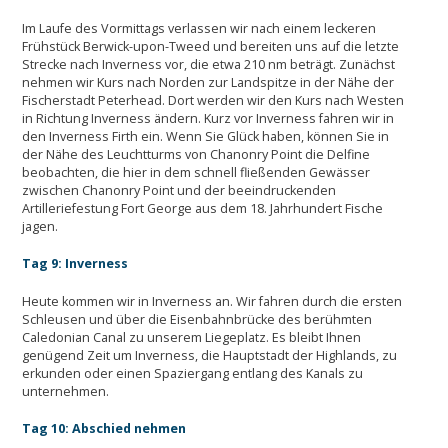
Im Laufe des Vormittags verlassen wir nach einem leckeren
Frühstück Berwick-upon-Tweed und bereiten uns auf die letzte
Strecke nach Inverness vor, die etwa 210 nm beträgt. Zunächst
nehmen wir Kurs nach Norden zur Landspitze in der Nähe der
Fischerstadt Peterhead. Dort werden wir den Kurs nach Westen
in Richtung Inverness ändern. Kurz vor Inverness fahren wir in
den Inverness Firth ein. Wenn Sie Glück haben, können Sie in
der Nähe des Leuchtturms von Chanonry Point die Delfine
beobachten, die hier in dem schnell fließenden Gewässer
zwischen Chanonry Point und der beeindruckenden
Artilleriefestung Fort George aus dem 18. Jahrhundert Fische
jagen.
Tag 9: Inverness
Heute kommen wir in Inverness an. Wir fahren durch die ersten
Schleusen und über die Eisenbahnbrücke des berühmten
Caledonian Canal zu unserem Liegeplatz. Es bleibt Ihnen
genügend Zeit um Inverness, die Hauptstadt der Highlands, zu
erkunden oder einen Spaziergang entlang des Kanals zu
unternehmen.
Tag 10: Abschied nehmen