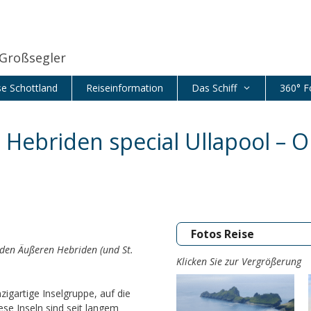
 Großsegler
se Schottland
Reiseinformation
Das Schiff
360° F
 Hebriden special Ullapool – 
Fotos Reise
 den Äußeren Hebriden (und St.
Klicken Sie zur Vergrößerung
zigartige Inselgruppe, auf die
ese Inseln sind seit langem