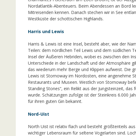
Nordatlantik-Abenteuers. Beim Abendessen an Bord ler
Mitreisenden kennen. Danach stechen wir in See entla
Westküste der schottischen Highlands.
Harris und Lewis
Harris & Lewis ist eine Insel, besteht aber, wie der N
Teilen: dem nördlichen Teil Lewis und dem südlichen Teil
Insel der Äußeren Hebriden, wobei es zwischen den Inse
Unterschiede in der Landschaft und der Atmosphäre gibt.
das wiederum mehr Berge und Klippen aufweist. Die gr
Lewis ist Stornoway im Nordosten, eine angenehme St
Restaurants und Museen. Westlich von Stornoway befin
Standing Stones“, ein Relikt aus der Jungsteinzeit, das 
wurde. Schätzungen zufolge ist der Steinkreis 6.000 Jahre 
für ihren guten Gin bekannt.
Nord-Uist
North Uist ist relativ flach und besteht größtenteils a
wichtiger Lebensraum für seltene Vogelarten sind. Loc