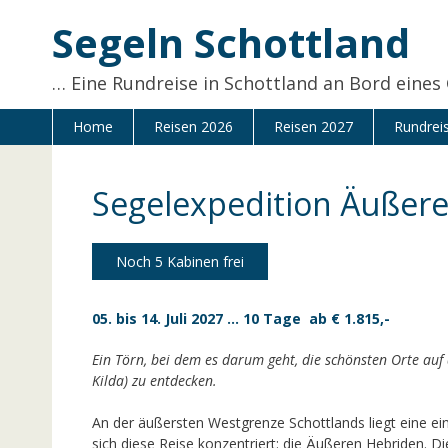
Zum
Segeln Schottland
Inhalt
springen
… Eine Rundreise in Schottland an Bord eines
Home
Reisen 2026
Reisen 2027
Rundrei
Segelexpedition Äußere
Noch 5 Kabinen frei
05.
bis 14. Juli
2027 … 10 Tage ab € 1.815,-
Ein Törn, bei dem es darum geht, die schönsten Orte auf
Kilda) zu entdecken.
An der äußersten Westgrenze Schottlands liegt eine ein
sich diese Reise konzentriert: die Äußeren Hebriden. Di