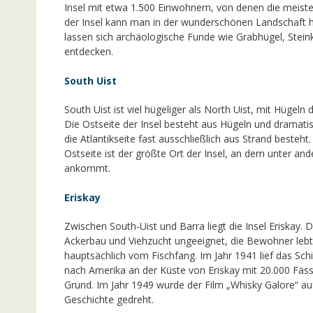
Insel mit etwa 1.500 Einwohnern, von denen die meiste
der Insel kann man in der wunderschönen Landschaft he
lassen sich archäologische Funde wie Grabhügel, Stein
entdecken.
South Uist
South Uist ist viel hügeliger als North Uist, mit Hügeln 
Die Ostseite der Insel besteht aus Hügeln und dramati
die Atlantikseite fast ausschließlich aus Strand besteht
Ostseite ist der größte Ort der Insel, an dem unter a
ankommt.
Eriskay
Zwischen South-Uist und Barra liegt die Insel Eriskay. D
Ackerbau und Viehzucht ungeeignet, die Bewohner lebt
hauptsächlich vom Fischfang. Im Jahr 1941 lief das Schi
nach Amerika an der Küste von Eriskay mit 20.000 Fäs
Grund. Im Jahr 1949 wurde der Film „Whisky Galore“ au
Geschichte gedreht.