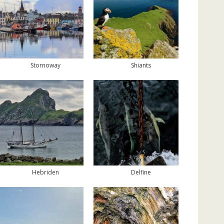
Stornoway
Shiants
Hebriden
Delfine