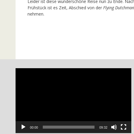
Leider ist diese wunderschöne Reise nun zu Ende. Nac
Frühstück ist es Zeit, Abschied von der
Flying Dutchma
nehmen.
Video-
Player
00:00
09:32