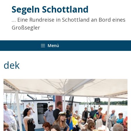
Inhalt
Segeln Schottland
springen
… Eine Rundreise in Schottland an Bord eines
Großsegler
Menü
dek