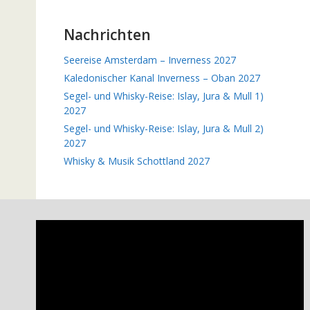
Nachrichten
Seereise Amsterdam – Inverness 2027
Kaledonischer Kanal Inverness – Oban 2027
Segel- und Whisky-Reise: Islay, Jura & Mull 1)
2027
Segel- und Whisky-Reise: Islay, Jura & Mull 2)
2027
Whisky & Musik Schottland 2027
Video-
Player