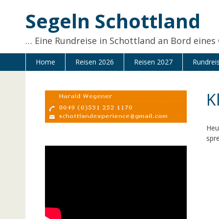
Zum
Segeln Schottland
Inhalt
springen
… Eine Rundreise in Schottland an Bord eines
Home
Reisen 2026
Reisen 2027
Rundrei
K
Heu
spr