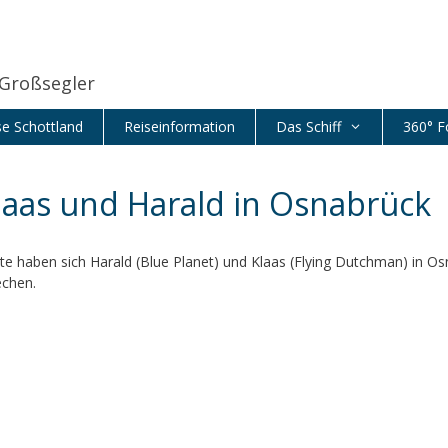
 Großsegler
se Schottland
Reiseinformation
Das Schiff
360° F
laas und Harald in Osnabrück
te haben sich Harald (Blue Planet) und Klaas (Flying Dutchman) in O
echen.