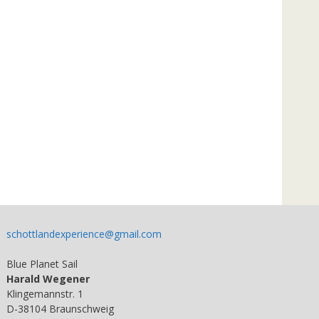
schottlandexperience@gmail.com
Blue Planet Sail
Harald Wegener
Klingemannstr. 1
D-38104 Braunschweig