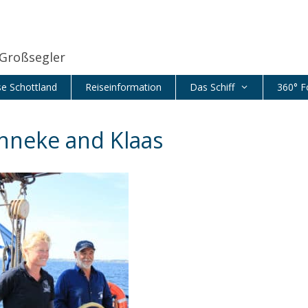
 Großsegler
se Schottland
Reiseinformation
Das Schiff
360° F
nneke and Klaas