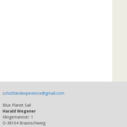
schottlandexperience@gmail.com
Blue Planet Sail
Harald Wegener
Klingemannstr. 1
D-38104 Braunschweig