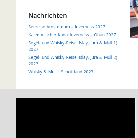
Nachrichten
Seereise Amsterdam – Inverness 2027
Kaledonischer Kanal Inverness – Oban 2027
Segel- und Whisky-Reise: Islay, Jura & Mull 1)
2027
Segel- und Whisky-Reise: Islay, Jura & Mull 2)
2027
Whisky & Musik Schottland 2027
Video-
Player