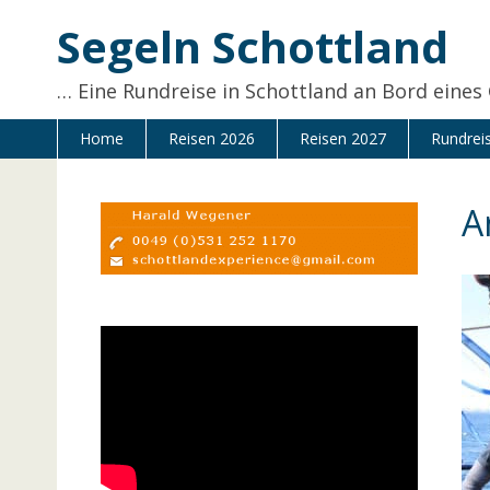
Zum
Segeln Schottland
Inhalt
springen
… Eine Rundreise in Schottland an Bord eines
Home
Reisen 2026
Reisen 2027
Rundrei
A