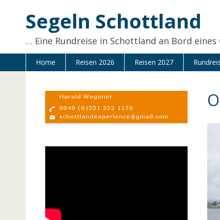
Zum
Segeln Schottland
Inhalt
springen
… Eine Rundreise in Schottland an Bord eines
Home
Reisen 2026
Reisen 2027
Rundrei
O