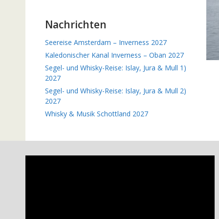
Nachrichten
Seereise Amsterdam – Inverness 2027
Kaledonischer Kanal Inverness – Oban 2027
Segel- und Whisky-Reise: Islay, Jura & Mull 1)
2027
Segel- und Whisky-Reise: Islay, Jura & Mull 2)
2027
Whisky & Musik Schottland 2027
Video-
Player