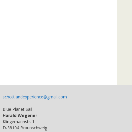
schottlandexperience@gmail.com
Blue Planet Sail
Harald Wegener
Klingemannstr. 1
D-38104 Braunschweig