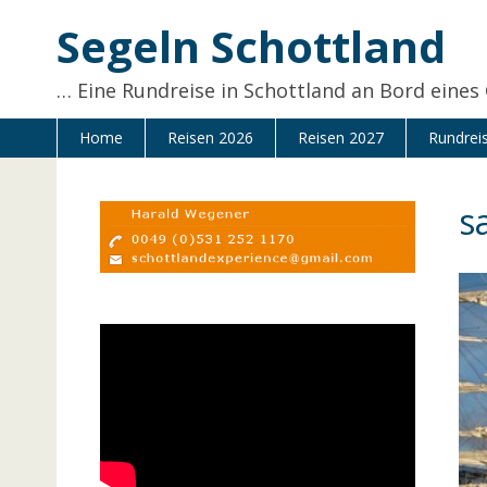
Zum
Segeln Schottland
Inhalt
springen
… Eine Rundreise in Schottland an Bord eines
Home
Reisen 2026
Reisen 2027
Rundrei
s