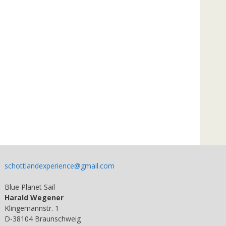
schottlandexperience@gmail.com
Blue Planet Sail
Harald Wegener
Klingemannstr. 1
D-38104 Braunschweig