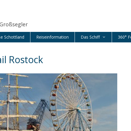
 Großsegler
se Schottland
Reiseinformation
Das Schiff
360° F
ail Rostock