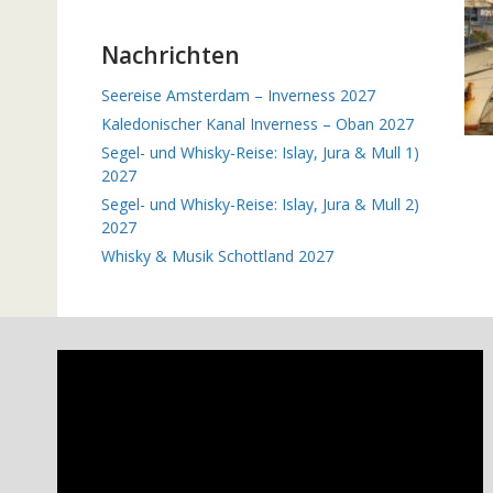
Nachrichten
Seereise Amsterdam – Inverness 2027
Kaledonischer Kanal Inverness – Oban 2027
Segel- und Whisky-Reise: Islay, Jura & Mull 1)
2027
Segel- und Whisky-Reise: Islay, Jura & Mull 2)
2027
Whisky & Musik Schottland 2027
Video-
Player