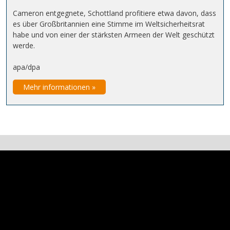
Cameron entgegnete, Schottland profitiere etwa davon, dass
es über Großbritannien eine Stimme im Weltsicherheitsrat
habe und von einer der stärksten Armeen der Welt geschützt
werde.
apa/dpa
Mehr informationen »
Video-
Player