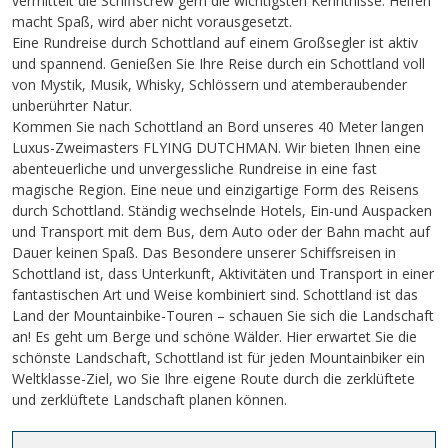
vermittelt die Schiffscrew gern die wichtigsten Kenntnisse. Helfen
macht Spaß, wird aber nicht vorausgesetzt.
Eine Rundreise durch Schottland auf einem Großsegler ist aktiv
und spannend. Genießen Sie Ihre Reise durch ein Schottland voll
von Mystik, Musik, Whisky, Schlössern und atemberaubender
unberührter Natur.
Kommen Sie nach Schottland an Bord unseres 40 Meter langen
Luxus-Zweimasters FLYING DUTCHMAN. Wir bieten Ihnen eine
abenteuerliche und unvergessliche Rundreise in eine fast
magische Region. Eine neue und einzigartige Form des Reisens
durch Schottland. Ständig wechselnde Hotels, Ein-und Auspacken
und Transport mit dem Bus, dem Auto oder der Bahn macht auf
Dauer keinen Spaß. Das Besondere unserer Schiffsreisen in
Schottland ist, dass Unterkunft, Aktivitäten und Transport in einer
fantastischen Art und Weise kombiniert sind. Schottland ist das
Land der Mountainbike-Touren – schauen Sie sich die Landschaft
an! Es geht um Berge und schöne Wälder. Hier erwartet Sie die
schönste Landschaft, Schottland ist für jeden Mountainbiker ein
Weltklasse-Ziel, wo Sie Ihre eigene Route durch die zerklüftete
und zerklüftete Landschaft planen können.